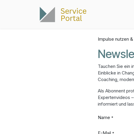
Zum Inhalt springen
Infoabend
Impulse nutzen &
Newsle
Tauchen Sie ein i
Einblicke in Cha
Coaching, modern
Als Abonnent prof
Expertenvideos – 
informiert und la
Name
*
E-Mail
*