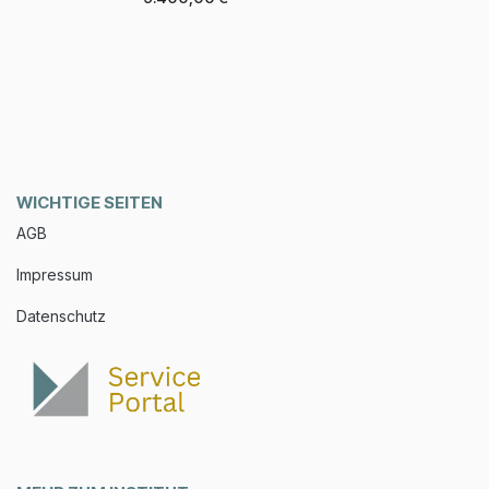
Paket 3 individuelle Online-
Begleitcoachings.
WICHTIGE SEITEN
AGB
Impressum
Datenschutz