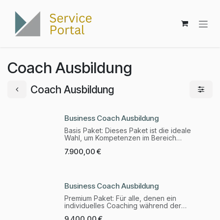
Zum Inhalt springen
Coach Ausbildung
Coach Ausbildung
Business Coach Ausbildung
Basis Paket: Dieses Paket ist die ideale
Wahl, um Kompetenzen im Bereich
Coaching aufzubauen und direkt in der
7.900,00
€
Praxis erfolgreich einzusetzen.
Business Coach Ausbildung
Premium Paket: Für alle, denen ein
individuelles Coaching während der
Ausbildung wichtig ist, bietet das Premium
9.400,00
€