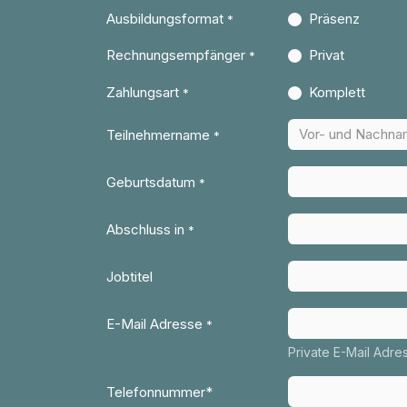
Ausbildungsformat
Präsenz
*
Rechnungsempfänger
Privat
*
Zahlungsart
Komplett
*
Teilnehmername
*
Geburtsdatum
*
Abschluss in
*
Jobtitel
E-Mail Adresse
*
Private E-Mail Adr
Telefonnummer*