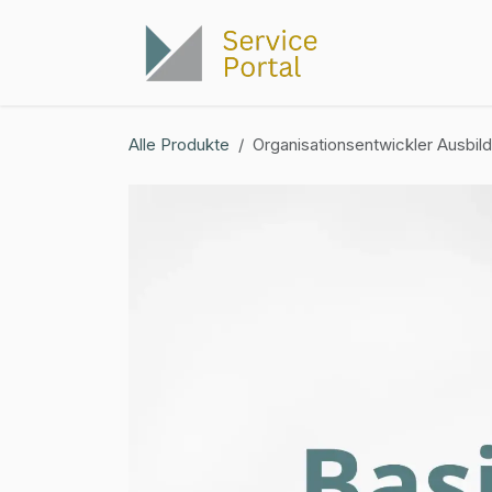
Zum Inhalt springen
Infoabend
Alle Produkte
Organisationsentwickler Ausbil